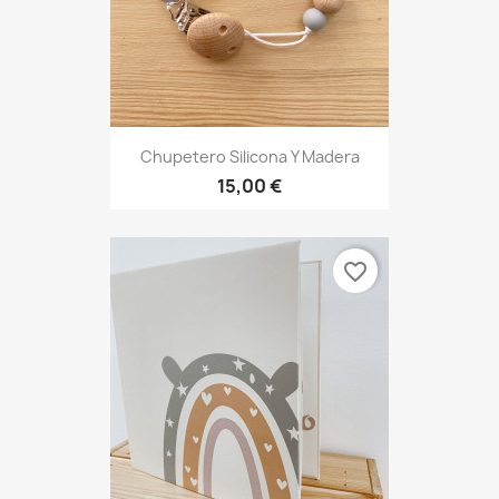
Chupetero Silicona Y Madera
15,00 €
favorite_border