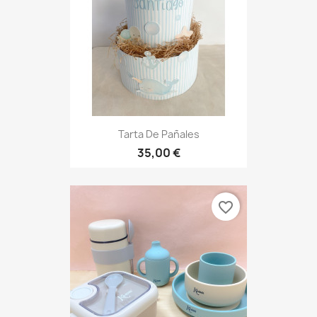
Tarta De Pañales
35,00 €
favorite_border