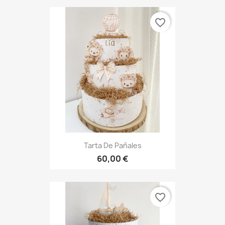
favorite_border
Tarta De Pañales
60,00 €
favorite_border