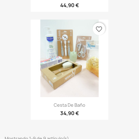
44,90 €
favorite_border
Cesta De Baño
34,90 €
Mostrando 1-9 de 9 artículo(s)