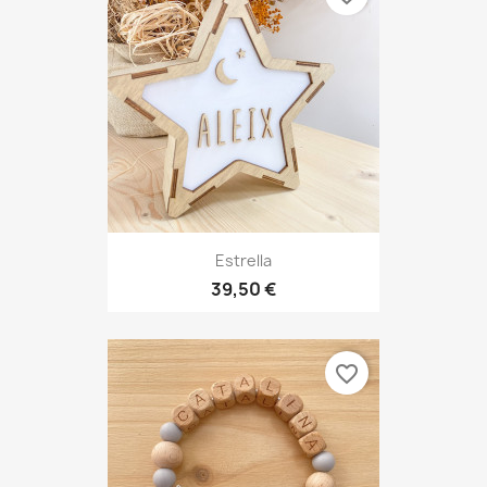
Estrella
39,50 €
favorite_border