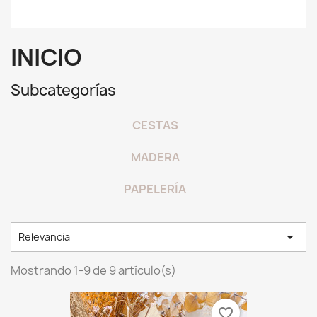
INICIO
Subcategorías
CESTAS
MADERA
PAPELERÍA

Relevancia
Mostrando 1-9 de 9 artículo(s)
favorite_border