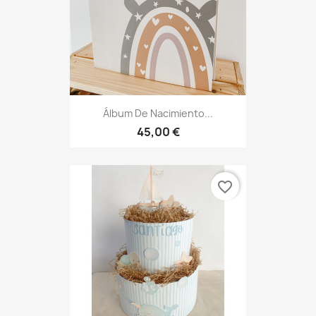
Álbum De Nacimiento...
45,00 €
favorite_border