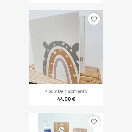
favorite_border
Álbum De Nacimiento
44,00 €
favorite_border