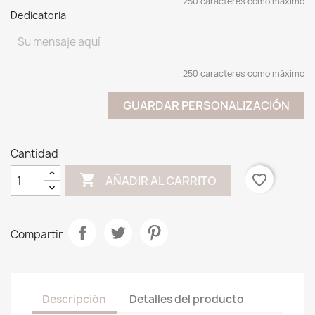
250 caracteres como máximo
Dedicatoria
250 caracteres como máximo
GUARDAR PERSONALIZACIÓN
Cantidad

favorite_border
AÑADIR AL CARRITO
Compartir
Descripción
Detalles del producto